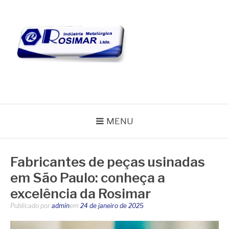
Pular
para
o
conteúdo
BLOG ROSIMAR
MENU
Fabricantes de peças usinadas
em São Paulo: conheça a
excelência da Rosimar
Publicado por
admin
em
24 de janeiro de 2025