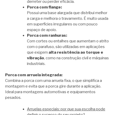
derreter ou perder eficácia.
Porca com flange:
Possui uma base alargada que distribui melhor
a carga e melhora o travamento. É muito usada
em superfícies irregulares ou com pouco
espaço de apoio.
Porca com ranhuras:
Com cortes ou entalhes que aumentam o atrito
com o parafuso, são utilizadas em aplicações
que exigem
alta resistência ao torque e
vibração
, como na construção civil e máquinas
industriais.
Porca com arruela integrada:
Combina a porca com uma arruela fixa, o que simplifica a
montagem e evita que a porca gire durante a aplicação.
Ideal para montagens automotivas e equipamentos
pesados.
Arruelas especiais: por que sua escolha pode
definir o sucesso do seu projeto?