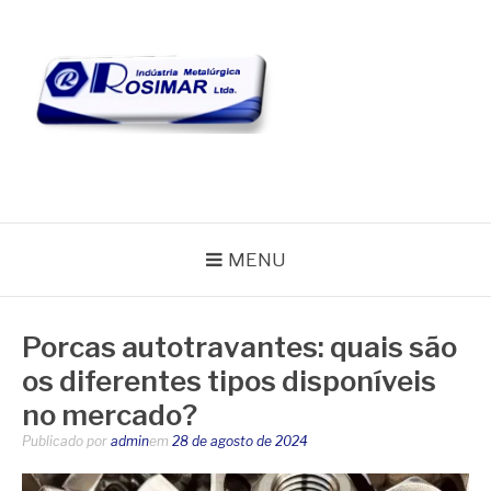
Pular
para
o
conteúdo
BLOG ROSIMAR
MENU
Porcas autotravantes: quais são
os diferentes tipos disponíveis
no mercado?
Publicado por
admin
em
28 de agosto de 2024